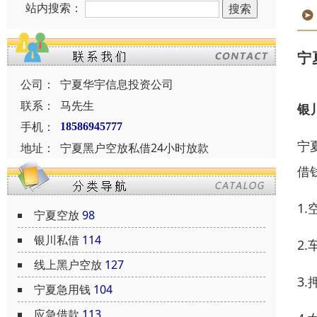
站内搜索：
宁
公司：
宁夏华宇信息投资公司
联系：
马先生
银
手机：
18586945777
宁
地址：
宁夏黑户空放私借24小时放款
借
1
宁夏空放
98
银川私借
114
2
线上黑户空放
127
3
宁夏急用钱
104
应急借款
113