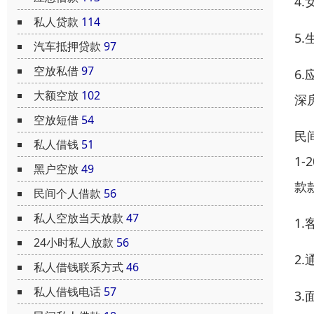
4
私人贷款
114
5
汽车抵押贷款
97
空放私借
97
6
大额空放
102
深
空放短借
54
民
私人借钱
51
1
黑户空放
49
款
民间个人借款
56
私人空放当天放款
47
1
24小时私人放款
56
2
私人借钱联系方式
46
私人借钱电话
57
3